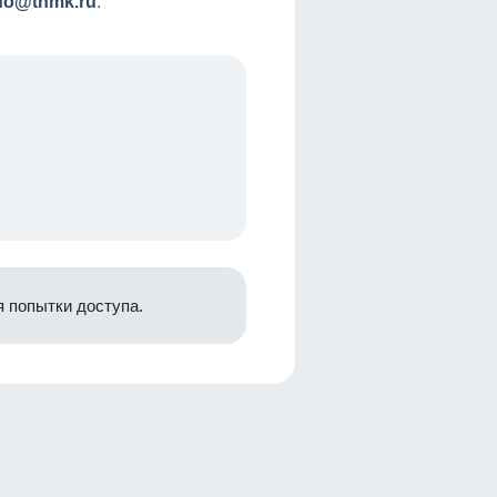
nfo@tnmk.ru
.
 попытки доступа.