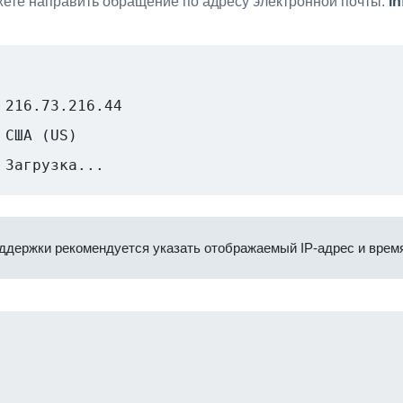
ете направить обращение по адресу электронной почты:
i
216.73.216.44
США (US)
Загрузка...
ддержки рекомендуется указать отображаемый IP-адрес и время