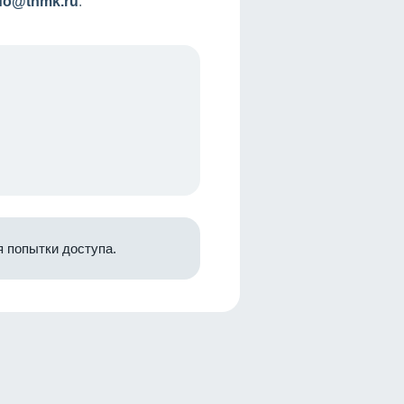
nfo@tnmk.ru
.
 попытки доступа.