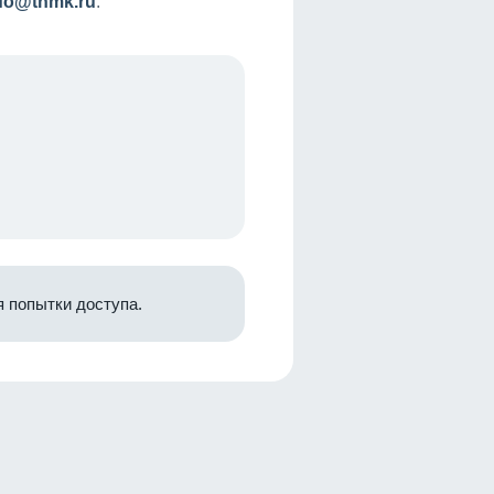
nfo@tnmk.ru
.
 попытки доступа.