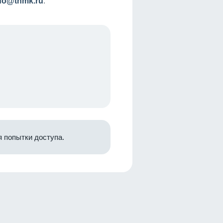
nfo@tnmk.ru
.
 попытки доступа.