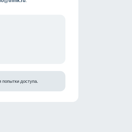
nfo@tnmk.ru
.
 попытки доступа.